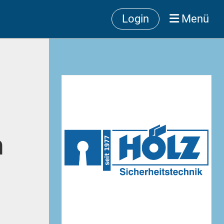
Login
Menü
n