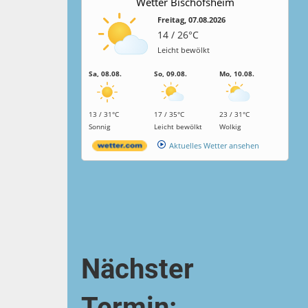
Wetter Bischofsheim
Freitag, 07.08.2026
14 / 26°C
Leicht bewölkt
Sa, 08.08.
So, 09.08.
Mo, 10.08.
13 / 31°C
17 / 35°C
23 / 31°C
Sonnig
Leicht bewölkt
Wolkig
Aktuelles Wetter ansehen
Nächster
Termin: